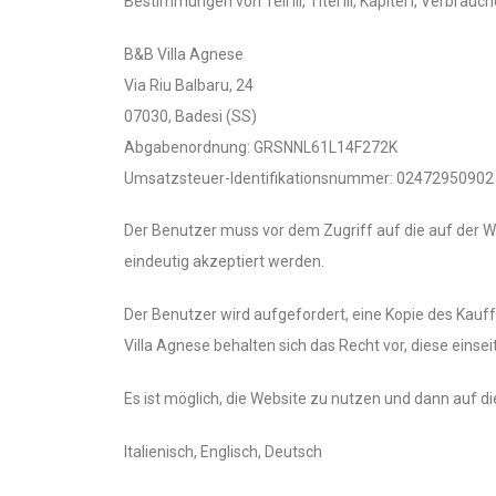
Bestimmungen von Teil III, Titel III, Kapitel I, Verb
B&B Villa Agnese
Via Riu Balbaru, 24
07030, Badesi (SS)
Abgabenordnung: GRSNNL61L14F272K
Umsatzsteuer-Identifikationsnummer: 02472950902
Der Benutzer muss vor dem Zugriff auf die auf der W
eindeutig akzeptiert werden.
Der Benutzer wird aufgefordert, eine Kopie des Kau
Villa Agnese behalten sich das Recht vor, diese eins
Es ist möglich, die Website zu nutzen und dann auf d
Italienisch, Englisch, Deutsch