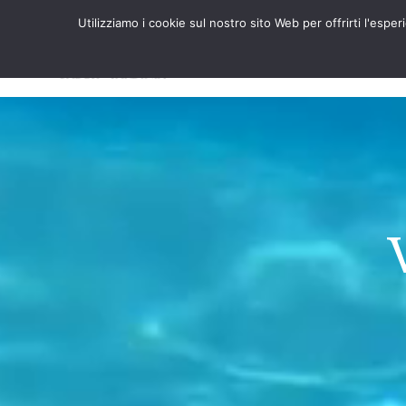
Utilizziamo i cookie sul nostro sito Web per offrirti l'esp
HOME
RESIDE