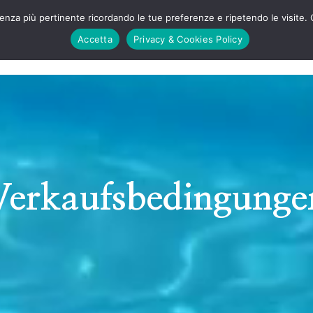
erienza più pertinente ricordando le tue preferenze e ripetendo le visite. 
NZ
ZIMMER
WOHNUNGEN
AUSSENPOOL
Accetta
Privacy & Cookies Policy
Verkaufsbedingunge