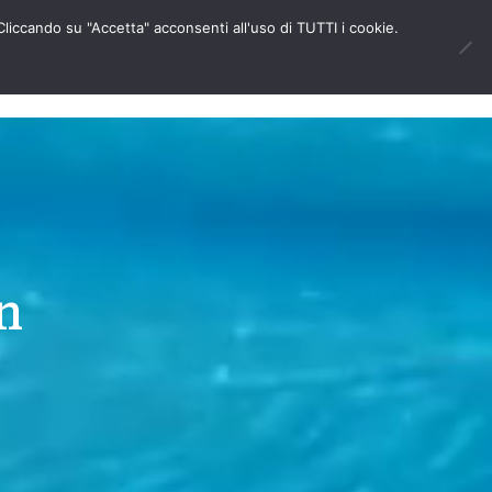
Cliccando su "Accetta" acconsenti all'uso di TUTTI i cookie.
BADESI
INFO
DE
n