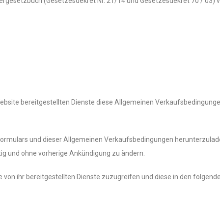
rauchergesetzbuch (Gesetzesdekret Nr. 21/14 und Gesetzesdekret 70 / 03) 
ebsite bereitgestellten Dienste diese Allgemeinen Verkaufsbedingunge
fformulars und dieser Allgemeinen Verkaufsbedingungen herunterzula
eitig und ohne vorherige Ankündigung zu ändern.
ie von ihr bereitgestellten Dienste zuzugreifen und diese in den folge